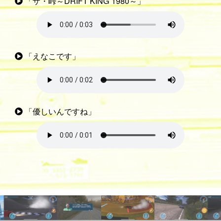
「ザ・峠～DRIFT KING 1980～」
「えなこです」
「優しいんですね」