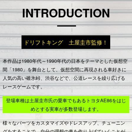
INTRODUCTION
ドリフトキング 土屋圭市監修！
本作品は1980年代～1990年代の日本をテーマとした仮想空
間「1980」を舞台として、
仮想空間に再現される車好きに
人気の高い碓氷峠、渋谷などで、公道レースを繰り広げる
レースゲームです。
登場車種は土屋圭市氏の愛車でもあるトヨタAE86をはじ
めとする実車が多数登場します。
様々なパーツをカスタマイズやドレスアップ、
チューニン
グをすることで、自分の理想の車を作り上げていくことが