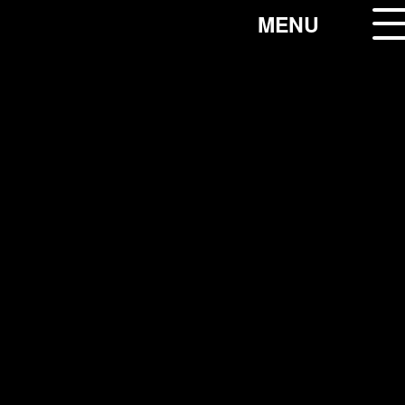
コ
MENU
ン
テ
ン
ツ
へ
ス
キ
ッ
プ