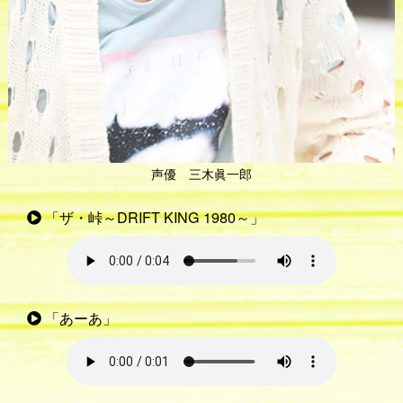
声優 三木眞一郎
「ザ・峠～DRIFT KING 1980～」
「あーあ」