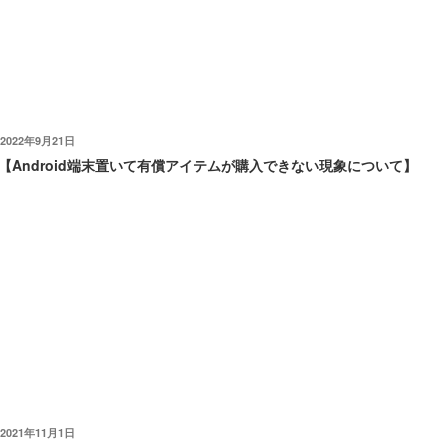
投
2022年9月21日
稿
【Android端末置いて有償アイテムが購入できない現象について】
日:
現在、
Google Playストアで発生中の障害により、Android端末においてゴール
ドの購入が行えない場合があることを確認しております。
上記のような現象が発生した場合は、お時間を空けてお試しくださいま
すようお願いいたします。
ユーザーの皆様には、ご迷惑をおかけしておりますことをお詫び申し上
げます。
投
2021年11月1日