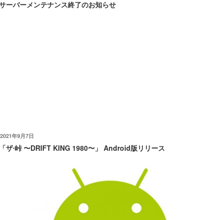
稿
サーバーメンテナンス終了のお知らせ
日:
予定されておりました10/31 23:45-11/1 02:00のサーバーメンテナンス
が正常に終了いたしました。
また、ザ・峠 ～DRIFT KING 1980～ の最新バージョンである、ver.
1.6.10を公開下記アップデート実施いたしました。
今回のアップデートでは下記を実施されております。
・ストア購入アイテムの更新
・軽微の不具合修正
今後とも ザ・峠 ～DRIFT KING 1980～ を宜しくお願い致します。
投
2021年9月7日
稿
「ザ∙峠 〜DRIFT KING 1980〜」 Android版リリース
日: