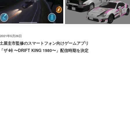
※ゲーム画面は全て開発中のものです（©2021︎ DK Association Inc.）
投
2021年5月26日
稿
土屋圭市監修のスマートフォン向けゲームアプリ
日:
「ザ∙峠 〜DRIFT KING 1980〜」配信時期を決定
当社は、eスポーツ事業におけるゲーム開発第一弾として、開発中のゲ
ームアプリ『ザ・峠 〜DRIFT KING 1980〜』（以下、「本作品」とい
う）について、6月末迄に配信予定であることを報告させて頂きます。
まず、配信を楽しみにお待ち頂いている方々に深くお詫び申し上げま
す。
本作品は5月末配信予定でしたが、事前登録を実施させて頂いた結果、
人気コスプレイヤー「えなこ」さんとのコラボレーションを実施したこ
とも重なり、想定以上の登録を頂きました。より良い環境で楽しんで頂
くために、サーバー環境の安定性向上などを実施する必要があると判断
しました。