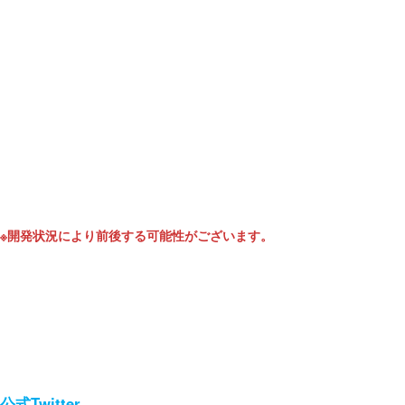
す。
配信予定日の変更により、株主様をはじめ、多くの皆様にご心配をお
掛けいたしましたが、Android版の承認作業が順調に進み、この度リリ
ースを実施させて頂きました。
次回のアップデートでは、新章追加、および車種追加を予定しておりま
す。
また、年内にはボイス機能の実装、アバターアイテムの追加、任意のメ
ンバーでのトーナメントが可能となる機能の追加実装など、様々な機能
拡張を実施して、本年12月には「eスポーツ賞金マッチ（仮称）」を開
催する予定です。
※開発状況により前後する可能性がございます。
今後とも随時開発強化できる環境を整えて引き続き運営を進めさせて頂
きますので、何卒宜しくお願い致します。
なお、本作品の最新情報に関しては、当ホームページやSNS（Twitterな
ど）で随時伝えていきますので、あわせて確認して応援を頂けると幸い
です。
公式Twitter