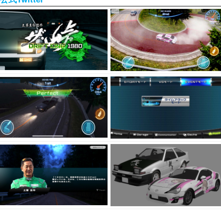
※ゲーム画面は全て開発中のものです（©2021︎ DK Association Inc.）