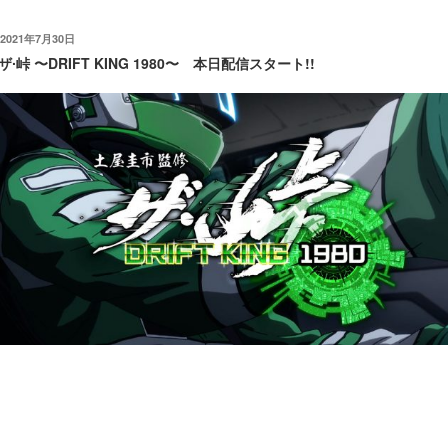
投
2021年7月30日
稿
ザ∙峠 〜DRIFT KING 1980〜 本日配信スタート!!
日:
「ザ・峠 〜DRIFT KING 1980〜」を本日7月30日（金）の18時よ
りiOS版をスタートさせて頂きます。
本作品は未だ完成形ではなく、ユーザーの皆様からのご意見・ご要望
などを取り入れて、成長を続けるスタイルを採用して、今後とも随時開