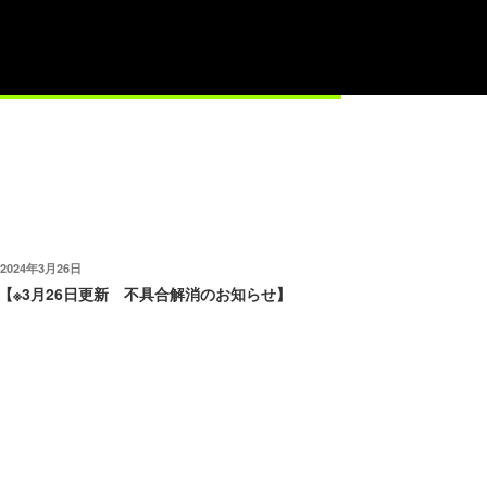
【不具合に関するお詫び】
日:
先日より発生しておりました不具合によりユーザーの皆様にはご迷惑を
おかけして大変申し訳御座いませんでした。
下記アイテムを補填させて頂きました。
ゴールド (無償) ：13,500
ガソリンタンクXL ：50
皆様の期待に応えれるよう改善・改良を進めて参りますので、引き続き
当アプリを宜しくお願い申し上げます。
投
2024年3月26日
稿
【※3月26日更新 不具合解消のお知らせ】
日:
発生致しておりました「ネットワークエラー」が表示されるログイン不
具合に対して3/25 21:00頃復旧いたしました。
本不具合に対するお詫びのアイテムに関しては後日別途ご案内させてい
ただきます。
皆様の期待に応えれるよう改善・改良を進めて参りますので、引き続き
当アプリを宜しくお願い申し上げます。