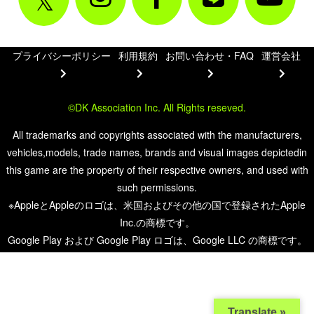
プライバシーポリシー
利用規約
お問い合わせ・FAQ
運営会社
©DK Association Inc. All Rights reseved.
All trademarks and copyrights associated with the manufacturers,
vehicles,models, trade names, brands and visual images depictedin
this game are the property of their respective owners, and used with
such permissions.
※AppleとAppleのロゴは、米国およびその他の国で登録されたApple
Inc.の商標です。
Google Play および Google Play ロゴは、Google LLC の商標です。
Translate »