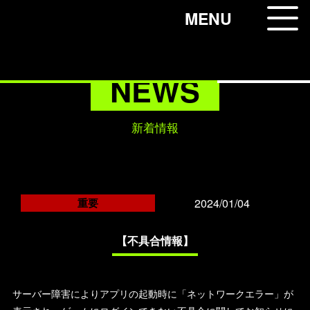
コ
MENU
ン
テ
ン
NEWS
ツ
へ
ス
新着情報
キ
ッ
プ
2024/01/04
重要
【不具合情報】
サーバー障害によりアプリの起動時に「ネットワークエラー」が