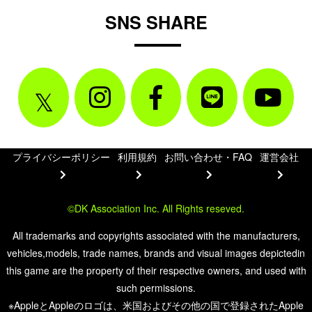
SNS SHARE
プライバシーポリシー
利用規約
お問い合わせ・FAQ
運営会社
©DK Association Inc. All Rights reseved.
All trademarks and copyrights associated with the manufacturers,
vehicles,models, trade names, brands and visual images depictedin
this game are the property of their respective owners, and used with
such permissions.
※AppleとAppleのロゴは、米国およびその他の国で登録されたApple