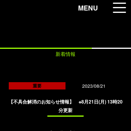
コ
MENU
ン
テ
ン
NEWS
ツ
へ
ス
新着情報
キ
ッ
プ
2023/08/21
重要
【不具合解消のお知らせ情報】 ※8月21日(月) 13時20
分更新