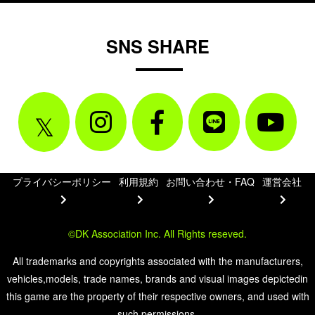
SNS SHARE
プライバシーポリシー
利用規約
お問い合わせ・FAQ
運営会社
©DK Association Inc. All Rights reseved.
All trademarks and copyrights associated with the manufacturers,
vehicles,models, trade names, brands and visual images depictedin
this game are the property of their respective owners, and used with
such permissions.