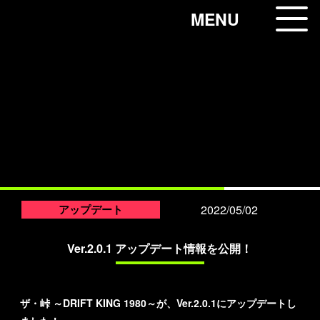
コ
MENU
ン
テ
ン
NEWS
ツ
へ
ス
新着情報
キ
ッ
プ
2022/05/02
アップデート
Ver.2.0.1 アップデート情報を公開！
ザ・峠 ～DRIFT KING 1980～が、Ver.2.0.1にアップデートし